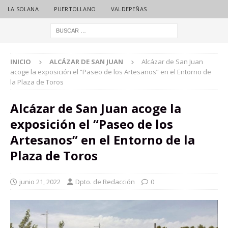
LA SOLANA
PUERTOLLANO
VALDEPEÑAS
INICIO
ALCÁZAR DE SAN JUAN
Alcázar de San Juan
acoge la exposición el “Paseo de los Artesanos” en el Entorno de
la Plaza de Toros
Alcázar de San Juan acoge la
exposición el “Paseo de los
Artesanos” en el Entorno de la
Plaza de Toros
junio 21, 2022
Dpto. de Redacción
0